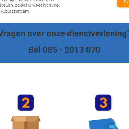
Gr
pstellen, zodat u weet hoeveel
r Alblasserdam.
Vragen over onze dienstverlening
Bel 085 - 2013 070