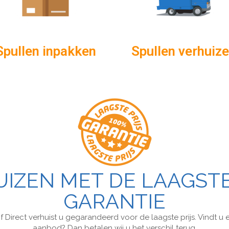
Spullen inpakken
Spullen verhuiz
IZEN MET DE LAAGSTE
GARANTIE
ijf Direct verhuist u gegarandeerd voor de laagste prijs. Vindt u 
aanbod? Dan betalen wij u het verschil terug.