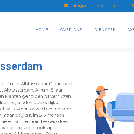
info@verhuisbedrijfdirect.nl
HOME
OVER ONS
DIENSTEN
W
lasserdam
an of naar Alblasserdam? dan bent
ect Alblasserdam. Al ruim 8 jaar
en klanten geholpen bij verhuizen.
iteit, wij bieden ook eerlijke
iet: wij leveren onze diensten voor
n maandelijks ruim 150 mensen
iculieren kunnen een beroep doen
n we graag zodat ook zij