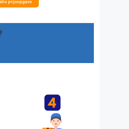
atis prijsopgave
?