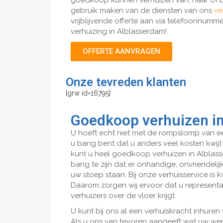
goedkoop kunnen verhuizen van, naar of b
gebruik maken van de diensten van ons
ve
vrijblijvende offerte aan via telefoonnumm
verhuizing in Alblasserdam!
OFFERTE AANVRAGEN
Onze tevreden klanten
[grw id=16795]
Goedkoop verhuizen i
U hoeft echt niet met de rompslomp van ee
u bang bent dat u anders veel kosten kwijt b
kunt u heel goedkoop verhuizen in Alblasse
bang te zijn dat er onhandige, onvriendeli
uw stoep staan. Bij onze verhuisservice is kw
Daarom zorgen wij ervoor dat u representa
verhuizers over de vloer krijgt.
U kunt bij ons al een verhuiskracht inhuren 
Als u ons van tevoren aangeeft wat uw wens