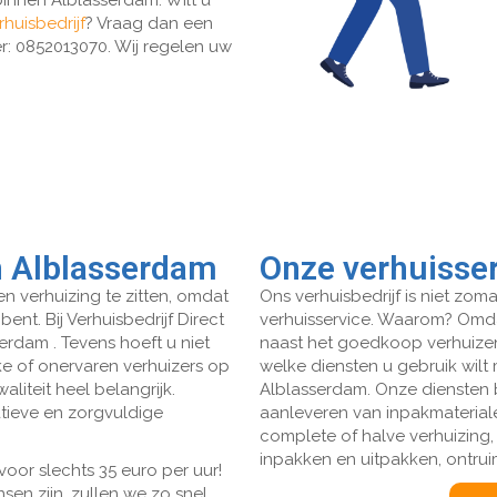
innen Alblasserdam. Wilt u
rhuisbedrijf
? Vraag dan een
er: 0852013070. Wij regelen uw
n Alblasserdam
Onze verhuisser
n verhuizing te zitten, omdat
Ons verhuisbedrijf is niet zomaa
ent. Bij Verhuisbedrijf Direct
verhuisservice. Waarom? Omda
rdam . Tevens hoeft u niet
naast het goedkoop verhuizen
jke of onervaren verhuizers op
welke diensten u gebruik wilt
aliteit heel belangrijk.
Alblasserdam. Onze diensten 
tieve en zorgvuldige
aanleveren van inpakmaterial
complete of halve verhuizing,
inpakken en uitpakken, ontru
voor slechts 35 euro per uur!
en zijn, zullen we zo snel