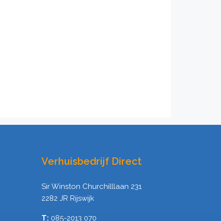
Verhuisbedrijf Direct
Sir Winston Churchilllaan 231
2282 JR Rijswijk
T:
085-2013 070