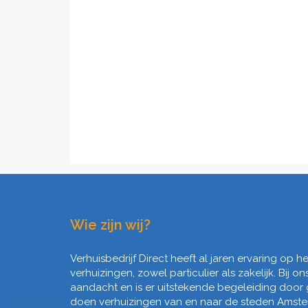
Wie zijn wij?
Verhuisbedrijf Direct heeft al jaren ervaring op 
verhuizingen, zowel particulier als zakelijk. Bij on
aandacht en is er uitstekende begeleiding door
doen verhuizingen van en naar de steden Amst