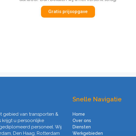
Gratis prijsopgave
Snelle Navigatie
het gebied van transporten &
Home
s krijgt u persoonlijke
Over ons
 gediplomeerd personeel. Wij
Diensten
erdam, Den Haag, Rotterdam
Werkgebieden