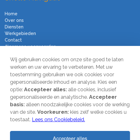
Home
Over ons
Diensten
Werkgebieden
Contact
Algemene voorwaarden
Verhuisbedrijf Direct
Wij gebruiken cookies om onze site goed te laten
werken en uw ervaring te verbeteren. Met uw
toestemming gebruiken we ook cookies voor
Sir Winston Churchilllaan 231A
gepersonaliseerde inhoud en analyse. Kies een
2282 JS Rijswijk
optie:
Accepteer alles:
alle cookies, inclusief
T:
085-2013 070
gepersonaliseerde en analytische.
Accepteer
E:
info@verhuisbedrijfdirect.nl
basis:
alleen noodzakelijke cookies voor de werking
van de site.
Voorkeuren:
kies zelf welke cookies u
toestaat.
Lees ons Cookiebeleid.
Copyright © 2026 | Verhuisbedrijf Direct | Alle rechten voorbehouden.
Website door
SMOOP
Accepteer alles