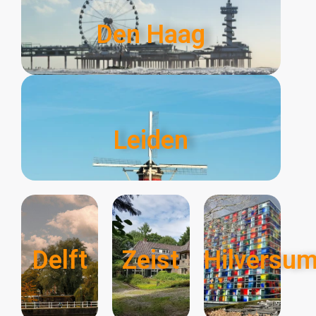
Den Haag
Leiden
Delft
Zeist
Hilversu