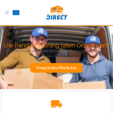
Schakel
navigatie
in
Uw Pand of Woning laten Ontruimen?
Professionele, snelle en discreet ontruimingsservice voor
elke situatie.
Vraag Gratis Offerte Aan