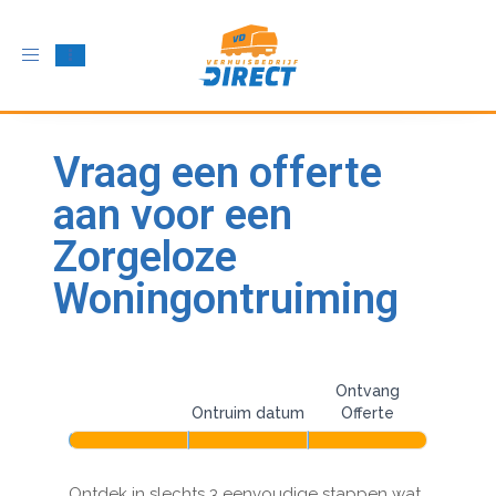
Schakel
navigatie
in
Vraag een offerte
aan voor een
Zorgeloze
Woningontruiming
Woningontruiming
Indien
je
Ontvang
multi-
een
Adres
Ontruim datum
Offerte
step
mens
bent,
utm
laat
Ontdek in slechts 3 eenvoudige stappen wat
dit