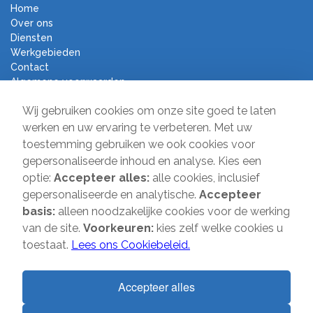
Home
Over ons
Diensten
Werkgebieden
Contact
Algemene voorwaarden
Verhuisbedrijf Direct
Wij gebruiken cookies om onze site goed te laten
werken en uw ervaring te verbeteren. Met uw
toestemming gebruiken we ook cookies voor
Sir Winston Churchilllaan 231A
gepersonaliseerde inhoud en analyse. Kies een
2282 JS Rijswijk
optie:
Accepteer alles:
alle cookies, inclusief
T:
085-2013 070
gepersonaliseerde en analytische.
Accepteer
E:
info@verhuisbedrijfdirect.nl
basis:
alleen noodzakelijke cookies voor de werking
van de site.
Voorkeuren:
kies zelf welke cookies u
toestaat.
Lees ons Cookiebeleid.
Copyright © 2026 | Verhuisbedrijf Direct | Alle rechten voorbehouden.
Website door
SMOOP
Accepteer alles