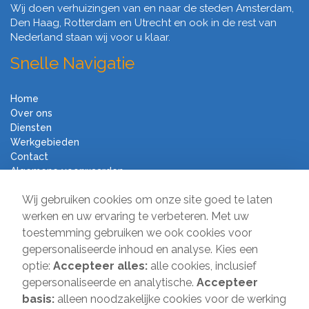
Wij doen verhuizingen van en naar de steden Amsterdam,
Den Haag, Rotterdam en Utrecht en ook in de rest van
Nederland staan wij voor u klaar.
Snelle Navigatie
Home
Over ons
Diensten
Werkgebieden
Contact
Algemene voorwaarden
Verhuisbedrijf Direct
Wij gebruiken cookies om onze site goed te laten
werken en uw ervaring te verbeteren. Met uw
toestemming gebruiken we ook cookies voor
Sir Winston Churchilllaan 231A
gepersonaliseerde inhoud en analyse. Kies een
2282 JS Rijswijk
optie:
Accepteer alles:
alle cookies, inclusief
T:
085-2013 070
gepersonaliseerde en analytische.
Accepteer
E:
info@verhuisbedrijfdirect.nl
basis:
alleen noodzakelijke cookies voor de werking