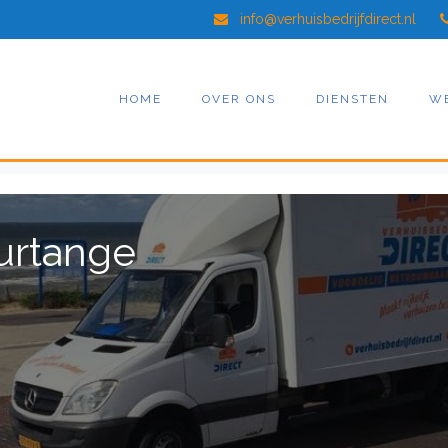
info@verhuisbedrijfdirect.nl
HOME
OVER ONS
DIENSTEN
W
ourtange