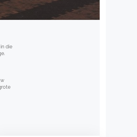
in die
ge.
uw
grote