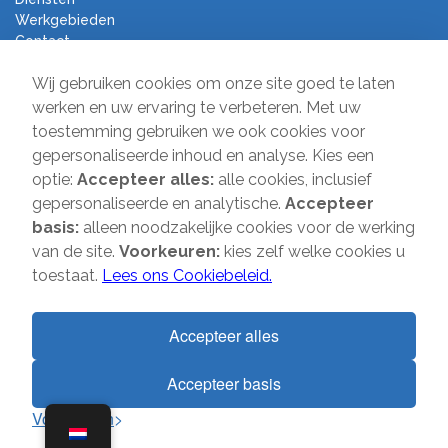
Werkgebieden
Contact
Algemene voorwaarden
Wij gebruiken cookies om onze site goed te laten
Verhuisbedrijf Direct
werken en uw ervaring te verbeteren. Met uw
toestemming gebruiken we ook cookies voor
Sir Winston Churchilllaan 231
gepersonaliseerde inhoud en analyse. Kies een
2282 JR Rijswijk
optie:
Accepteer alles:
alle cookies, inclusief
gepersonaliseerde en analytische.
Accepteer
T:
085-2013 070
basis:
alleen noodzakelijke cookies voor de werking
E:
info@verhuisbedrijfdirect.nl
van de site.
Voorkeuren:
kies zelf welke cookies u
toestaat.
Lees ons Cookiebeleid.
Copyright © 2026 | Verhuisbedrijf Direct | Alle rechten voorbehouden.
Website door
SMOOP
Accepteer alles
Accepteer basis
1
Voorkeuren
Algemene voorwaarden