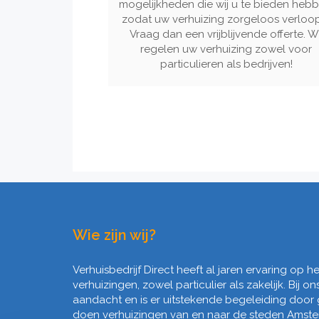
mogelijkheden die wij u te bieden hebb
zodat uw verhuizing zorgeloos verloo
Vraag dan een vrijblijvende offerte. Wi
regelen uw verhuizing zowel voor
particulieren als bedrijven!
Wie zijn wij?
Verhuisbedrijf Direct heeft al jaren ervaring op 
verhuizingen, zowel particulier als zakelijk. Bij on
aandacht en is er uitstekende begeleiding door
doen verhuizingen van en naar de steden Amst