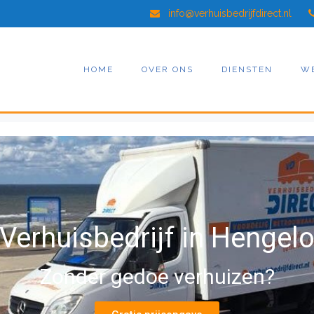
info@verhuisbedrijfdirect.nl
HOME
OVER ONS
DIENSTEN
W
Verhuisbedrijf in Hengel
Zonder gedoe verhuizen?