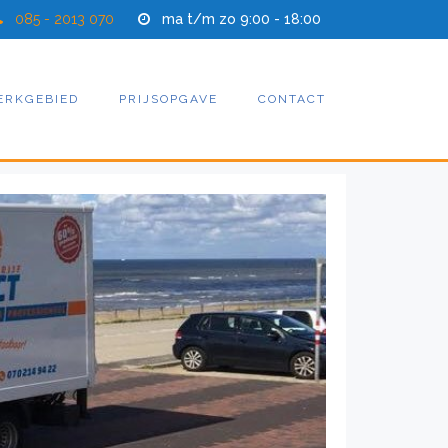
085 - 2013 070
ma t/m zo 9:00 - 18:00
ERKGEBIED
PRIJSOPGAVE
CONTACT
o