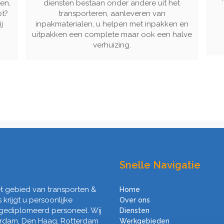
en,
diensten bestaan onder andere uit het
pt?
transporteren, aanleveren van
j
inpakmaterialen, u helpen met inpakken en
uitpakken een complete maar ook een halve
verhuizing.
Snelle Navigatie
het gebied van transporten &
Home
s krijgt u persoonlijke
Over ons
 gediplomeerd personeel. Wij
Diensten
erdam, Den Haag, Rotterdam
Werkgebieden