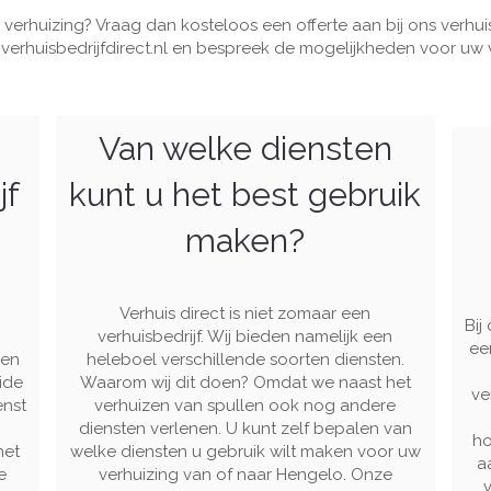
 verhuizing? Vraag dan kosteloos een offerte aan bij ons verhuis
verhuisbedrijfdirect.nl
en bespreek de mogelijkheden voor uw v
Van welke diensten
jf
kunt u het best gebruik
maken?
Verhuis direct is niet zomaar een
Bij
verhuisbedrijf. Wij bieden namelijk een
ee
den
heleboel verschillende soorten diensten.
eide
Waarom wij dit doen? Omdat we naast het
ve
enst
verhuizen van spullen ook nog andere
diensten verlenen. U kunt zelf bepalen van
ho
het
welke diensten u gebruik wilt maken voor uw
a
e
verhuizing van of naar Hengelo. Onze