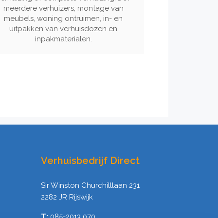
meerdere verhuizers, montage van
meubels, woning ontruimen, in- en
uitpakken van verhuisdozen en
inpakmaterialen.
Verhuisbedrijf Direct
Sir Winston Churchilllaan 231
2282 JR Rijswijk
T:
085-2013 070