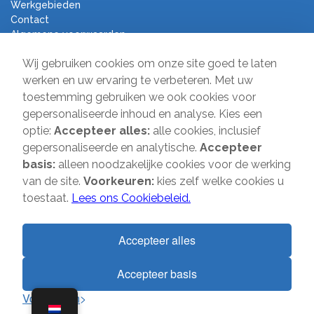
Werkgebieden
Contact
Algemene voorwaarden
Verhuisbedrijf Direct
Wij gebruiken cookies om onze site goed te laten
werken en uw ervaring te verbeteren. Met uw
toestemming gebruiken we ook cookies voor
Sir Winston Churchilllaan 231
gepersonaliseerde inhoud en analyse. Kies een
2282 JR Rijswijk
optie:
Accepteer alles:
alle cookies, inclusief
T:
085-2013 070
gepersonaliseerde en analytische.
Accepteer
E:
info@verhuisbedrijfdirect.nl
basis:
alleen noodzakelijke cookies voor de werking
van de site.
Voorkeuren:
kies zelf welke cookies u
toestaat.
Lees ons Cookiebeleid.
Copyright © 2026 | Verhuisbedrijf Direct | Alle rechten voorbehouden.
Website door
SMOOP
Accepteer alles
Accepteer basis
1
Voorkeuren
Algemene voorwaarden