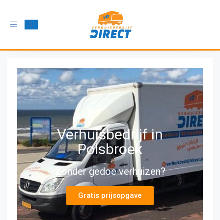
Schakel
navigatie
in
Verhuisbedrijf in
Polsbroek
Zonder gedoe verhuizen?
Gratis prijsopgave