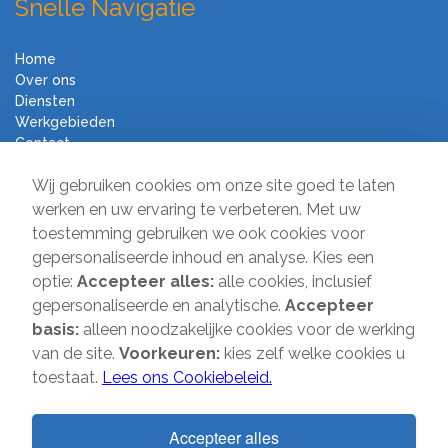
Snelle Navigatie
Home
Over ons
Diensten
Werkgebieden
Contact
Algemene voorwaarden
Wij gebruiken cookies om onze site goed te laten
Verhuisbedrijf Direct
werken en uw ervaring te verbeteren. Met uw
toestemming gebruiken we ook cookies voor
Sir Winston Churchilllaan 231
gepersonaliseerde inhoud en analyse. Kies een
2282 JR Rijswijk
optie:
Accepteer alles:
alle cookies, inclusief
gepersonaliseerde en analytische.
Accepteer
T:
085-2013 070
basis:
alleen noodzakelijke cookies voor de werking
E:
info@verhuisbedrijfdirect.nl
van de site.
Voorkeuren:
kies zelf welke cookies u
toestaat.
Lees ons Cookiebeleid.
Copyright © 2026 | Verhuisbedrijf Direct | Alle rechten voorbehouden.
Accepteer alles
Website door
SMOOP