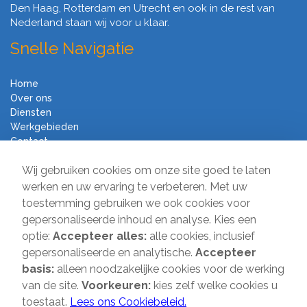
Den Haag, Rotterdam en Utrecht en ook in de rest van
Nederland staan wij voor u klaar.
Snelle Navigatie
Home
Over ons
Diensten
Werkgebieden
Contact
Algemene voorwaarden
Wij gebruiken cookies om onze site goed te laten
Verhuisbedrijf Direct
werken en uw ervaring te verbeteren. Met uw
toestemming gebruiken we ook cookies voor
Sir Winston Churchilllaan 231
gepersonaliseerde inhoud en analyse. Kies een
2282 JR Rijswijk
optie:
Accepteer alles:
alle cookies, inclusief
gepersonaliseerde en analytische.
Accepteer
T:
085-2013 070
basis:
alleen noodzakelijke cookies voor de werking
E:
info@verhuisbedrijfdirect.nl
van de site.
Voorkeuren:
kies zelf welke cookies u
toestaat.
Lees ons Cookiebeleid.