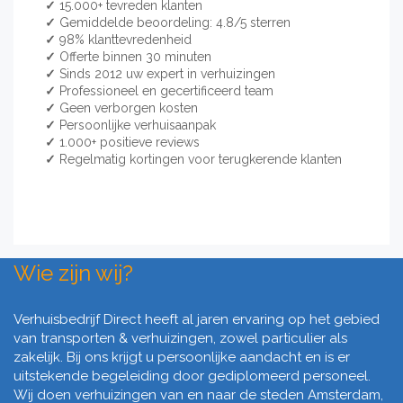
✓
15.000+ tevreden klanten
✓
Gemiddelde beoordeling: 4.8/5 sterren
✓
98% klanttevredenheid
✓
Offerte binnen 30 minuten
✓
Sinds 2012 uw expert in verhuizingen
✓
Professioneel en gecertificeerd team
✓
Geen verborgen kosten
✓
Persoonlijke verhuisaanpak
✓
1.000+ positieve reviews
✓
Regelmatig kortingen voor terugkerende klanten
Wie zijn wij?
Verhuisbedrijf Direct heeft al jaren ervaring op het gebied
van transporten & verhuizingen, zowel particulier als
zakelijk. Bij ons krijgt u persoonlijke aandacht en is er
uitstekende begeleiding door gediplomeerd personeel.
Wij doen verhuizingen van en naar de steden Amsterdam,