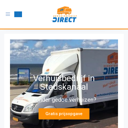
Schakel
navigatie
in
Verhuisbedrijf in
Stadskanaal
Zonder gedoe verhuizen?
Gratis prijsopgave