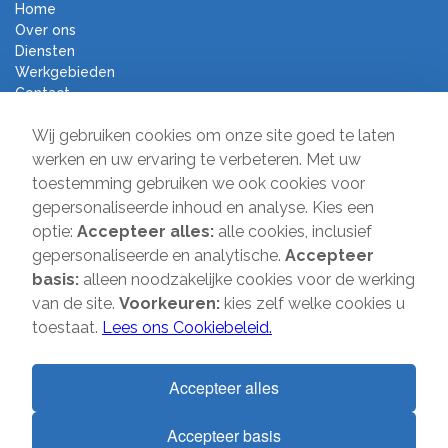
Home
Over ons
Diensten
Werkgebieden
Contact
Algemene voorwaarden
Wij gebruiken cookies om onze site goed te laten
Verhuisbedrijf Direct
werken en uw ervaring te verbeteren. Met uw
toestemming gebruiken we ook cookies voor
Sir Winston Churchilllaan 231
gepersonaliseerde inhoud en analyse. Kies een
2282 JR Rijswijk
optie:
Accepteer alles:
alle cookies, inclusief
gepersonaliseerde en analytische.
Accepteer
T:
085-2013 070
basis:
alleen noodzakelijke cookies voor de werking
E:
info@verhuisbedrijfdirect.nl
van de site.
Voorkeuren:
kies zelf welke cookies u
toestaat.
Lees ons Cookiebeleid.
Copyright © 2026 | Verhuisbedrijf Direct | Alle rechten voorbehouden.
Accepteer alles
Website door
SMOOP
Accepteer basis
1