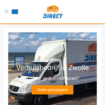
Schakel
navigatie
in
Verhuisbedrijf in Zwolle
Zonder gedoe verhuizen?
Gratis prijsopgave