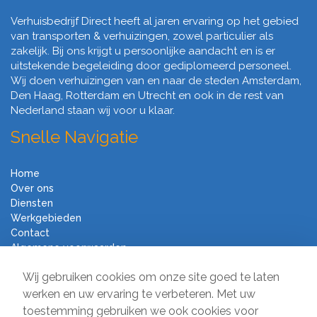
Verhuisbedrijf Direct heeft al jaren ervaring op het gebied
van transporten & verhuizingen, zowel particulier als
zakelijk. Bij ons krijgt u persoonlijke aandacht en is er
uitstekende begeleiding door gediplomeerd personeel.
Wij doen verhuizingen van en naar de steden Amsterdam,
Den Haag, Rotterdam en Utrecht en ook in de rest van
Nederland staan wij voor u klaar.
Snelle Navigatie
Home
Over ons
Diensten
Werkgebieden
Contact
Algemene voorwaarden
Verhuisbedrijf Direct
Wij gebruiken cookies om onze site goed te laten
werken en uw ervaring te verbeteren. Met uw
toestemming gebruiken we ook cookies voor
Sir Winston Churchilllaan 231