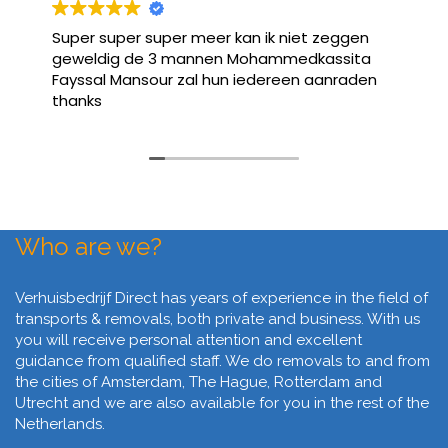
Super super super meer kan ik niet zeggen
geweldig de 3 mannen Mohammedkassita
Fayssal Mansour zal hun iedereen aanraden
thanks
Who are we?
Verhuisbedrijf Direct has years of experience in the field of
transports & removals, both private and business. With us
you will receive personal attention and excellent
guidance from qualified staff. We do removals to and from
the cities of Amsterdam, The Hague, Rotterdam and
Utrecht and we are also available for you in the rest of the
Netherlands.