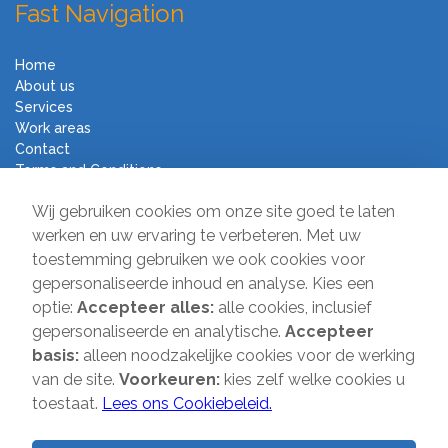
Fast Navigation
Home
About us
Services
Work areas
Contact
Terms and Conditions
Moving Company Direct
Wij gebruiken cookies om onze site goed te laten
werken en uw ervaring te verbeteren. Met uw
toestemming gebruiken we ook cookies voor
Sir Winston Churchilllaan 231
gepersonaliseerde inhoud en analyse. Kies een
2282 JR Rijswijk
optie:
Accepteer alles:
alle cookies, inclusief
T:
085-2013 070
gepersonaliseerde en analytische.
Accepteer
E:
info@verhuisbedrijfdirect.nl
basis:
alleen noodzakelijke cookies voor de werking
van de site.
Voorkeuren:
kies zelf welke cookies u
toestaat.
Lees ons Cookiebeleid.
Copyright © 2026 | Verhuisbedrijf Direct | All rights reserved. Website
by
SMOOP