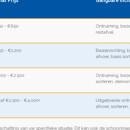
af Prijs
Gangbare Incl
0 - €650
Ontruiming, bez
restafval.
0 - €1.200
Basisinrichting
afvoer, basis sor
200 - €2.500
Ontruiming, bez
sorteren, demon
af €2.500 - €4.000+
Uitgebreide ont
afvoer, sorteren,
 inschatting van uw specifieke situatie. Dit kan ook de schoonm