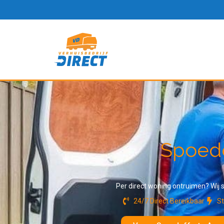
Spoedo
Per direct woning ontruimen? Wij s
24/7 Direct Bereikbaar
St