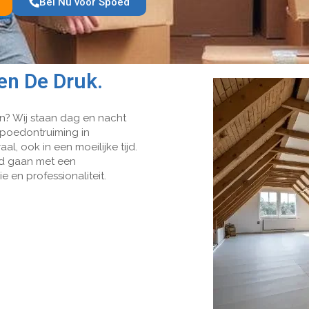
Bel Nu voor Spoed
en De Druk.
en? Wij staan dag en nacht
 spoedontruiming
in
raal, ook
in
een moeilijke tijd.
rd gaan met een
en professionaliteit.