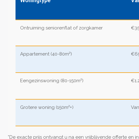
Woningtype
Van
Ontruiming seniorenflat of zorgkamer
€35
Appartement (40-80m²)
€65
Eengezinswoning (80-150m²)
€1.
Grotere woning (150m²+)
Van
*De exacte prijs ontvangt u na een vrijblijvende offerte en