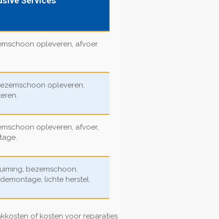
usive Services
emschoon opleveren, afvoer
, bezemschoon opleveren,
teren.
emschoon opleveren, afvoer,
tage.
ruiming, bezemschoon,
 demontage, lichte herstel.
aakkosten of kosten voor reparaties