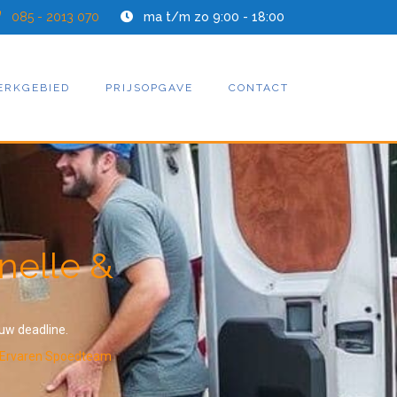
085 - 2013 070
ma t/m zo 9:00 - 18:00
ERKGEBIED
PRIJSOPGAVE
CONTACT
nelle &
 uw deadline.
Ervaren Spoedteam