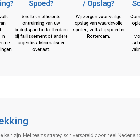
ing?
Spoed?
/ Opslag?
S
volle
Snelle en efficiënte
Wij zorgen voor veilige
Com
van
ontruiming van uw
opslag van waardevolle
opl
f
bedrijfspand in Rotterdam
spullen, zelfs bij spoed in
 in
bij faillissement of andere
Rotterdam.
vl
en de
urgenties. Minimaliseer
sch
lingen.
overlast.
vak
Dekking
se kan zijn. Met teams strategisch verspreid door heel Nederland