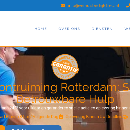
info@verhuisbedrijfdirect.nl
HOME
OVER ONS
DIENSTEN
W
ntruiming Rotterdam: S
Betrouwbare Hulp
taan 24/7 voor u klaar en garanderen snelle actie en oplevering binnen
art Binnen 8 Uur / Volgende Dag
Oplevering Binnen Uw Deadline