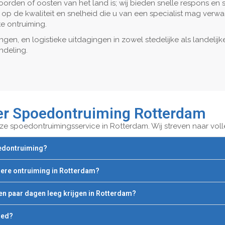
noorden of oosten van het land is; wij bieden snelle respons en 
 op de kwaliteit en snelheid die u van een specialist mag verw
te ontruiming.
gen, en logistieke uitdagingen in zowel stedelijke als landeli
ndeling.
er Spoedontruiming Rotterdam
e spoedontruimingsservice in Rotterdam. Wij streven naar volle
oedontruiming?
iere ontruiming in Rotterdam?
een paar dagen leeg krijgen in Rotterdam?
oed?