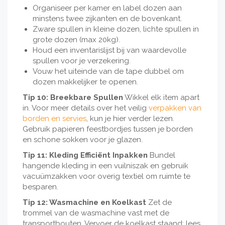
Organiseer per kamer en label dozen aan
minstens twee zijkanten en de bovenkant.
Zware spullen in kleine dozen, lichte spullen in
grote dozen (max 20kg).
Houd een inventarislijst bij van waardevolle
spullen voor je verzekering.
Vouw het uiteinde van de tape dubbel om
dozen makkelijker te openen.
Tip 10: Breekbare Spullen
Wikkel elk item apart
in. Voor meer details over het veilig
verpakken van
borden en servies
, kun je hier verder lezen.
Gebruik papieren feestbordjes tussen je borden
en schone sokken voor je glazen.
Tip 11: Kleding Efficiënt Inpakken
Bundel
hangende kleding in een vuilniszak en gebruik
vacuümzakken voor overig textiel om ruimte te
besparen.
Tip 12: Wasmachine en Koelkast
Zet de
trommel van de wasmachine vast met de
transportbouten. Vervoer de koelkast staand; lees