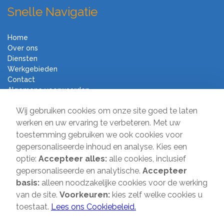
Snelle Navigatie
Home
Over ons
Diensten
Werkgebieden
Contact
Algemene voorwaarden
Verhuisbedrijf Direct
Wij gebruiken cookies om onze site goed te laten
werken en uw ervaring te verbeteren. Met uw
toestemming gebruiken we ook cookies voor
Sir Winston Churchilllaan 231
gepersonaliseerde inhoud en analyse. Kies een
2282 JR Rijswijk
optie:
Accepteer alles:
alle cookies, inclusief
T:
085-2013 070
gepersonaliseerde en analytische.
Accepteer
E:
info@verhuisbedrijfdirect.nl
basis:
alleen noodzakelijke cookies voor de werking
van de site.
Voorkeuren:
kies zelf welke cookies u
toestaat.
Lees ons Cookiebeleid.
Copyright © 2026 | Verhuisbedrijf Direct | Alle rechten voorbehouden.