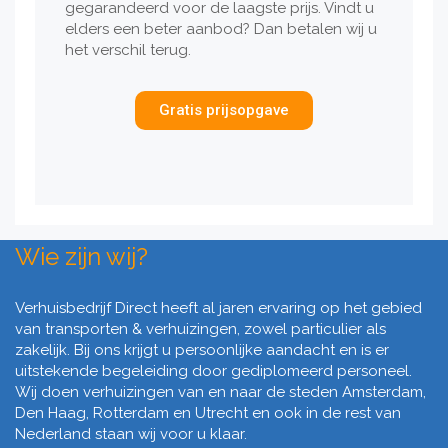
gegarandeerd voor de laagste prijs. Vindt u
elders een beter aanbod? Dan betalen wij u
het verschil terug.
Gratis prijsopgave
Wie zijn wij?
Verhuisbedrijf Direct heeft al jaren ervaring op het gebied
van transporten & verhuizingen, zowel particulier als
zakelijk. Bij ons krijgt u persoonlijke aandacht en is er
uitstekende begeleiding door gediplomeerd personeel.
Wij doen verhuizingen van en naar de steden Amsterdam,
Den Haag, Rotterdam en Utrecht en ook in de rest van
Nederland staan wij voor u klaar.