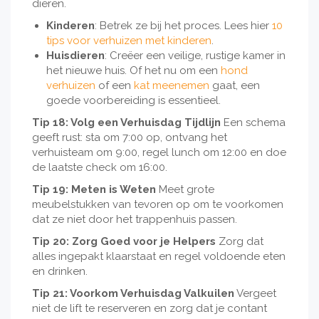
dieren.
Kinderen
: Betrek ze bij het proces. Lees hier
10
tips voor verhuizen met kinderen
.
Huisdieren
: Creëer een veilige, rustige kamer in
het nieuwe huis. Of het nu om een
hond
verhuizen
of een
kat meenemen
gaat, een
goede voorbereiding is essentieel.
Tip 18: Volg een Verhuisdag Tijdlijn
Een schema
geeft rust: sta om 7:00 op, ontvang het
verhuisteam om 9:00, regel lunch om 12:00 en doe
de laatste check om 16:00.
Tip 19: Meten is Weten
Meet grote
meubelstukken van tevoren op om te voorkomen
dat ze niet door het trappenhuis passen.
Tip 20: Zorg Goed voor je Helpers
Zorg dat
alles ingepakt klaarstaat en regel voldoende eten
en drinken.
Tip 21: Voorkom Verhuisdag Valkuilen
Vergeet
niet de lift te reserveren en zorg dat je contant