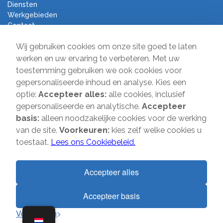
Diensten
Werkgebieden
Contact
Algemene voorwaarden
Wij gebruiken cookies om onze site goed te laten
Verhuisbedrijf Direct
werken en uw ervaring te verbeteren. Met uw
toestemming gebruiken we ook cookies voor
Sir Winston Churchilllaan 231A
gepersonaliseerde inhoud en analyse. Kies een
2282 JS Rijswijk
optie:
Accepteer alles:
alle cookies, inclusief
gepersonaliseerde en analytische.
Accepteer
T:
085-2013 070
basis:
alleen noodzakelijke cookies voor de werking
E:
info@verhuisbedrijfdirect.nl
van de site.
Voorkeuren:
kies zelf welke cookies u
toestaat.
Lees ons Cookiebeleid.
Copyright © 2026 | Verhuisbedrijf Direct | Alle rechten voorbehouden.
Accepteer alles
Website door
SMOOP
Accepteer basis
1
Voorkeuren