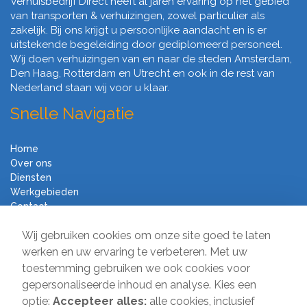
Verhuisbedrijf Direct heeft al jaren ervaring op het gebied
van transporten & verhuizingen, zowel particulier als
zakelijk. Bij ons krijgt u persoonlijke aandacht en is er
uitstekende begeleiding door gediplomeerd personeel.
Wij doen verhuizingen van en naar de steden Amsterdam,
Den Haag, Rotterdam en Utrecht en ook in de rest van
Nederland staan wij voor u klaar.
Snelle Navigatie
Home
Over ons
Diensten
Werkgebieden
Contact
Algemene voorwaarden
Wij gebruiken cookies om onze site goed te laten
Verhuisbedrijf Direct
werken en uw ervaring te verbeteren. Met uw
toestemming gebruiken we ook cookies voor
Sir Winston Churchilllaan 231
gepersonaliseerde inhoud en analyse. Kies een
2282 JR Rijswijk
optie:
Accepteer alles:
alle cookies, inclusief