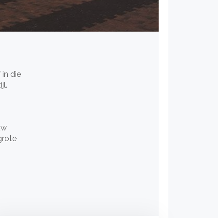
in die
jl.
uw
grote