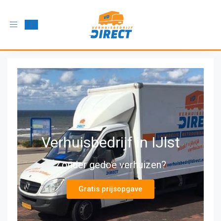
Schakel
navigatie
in
Verhuisbedrijf in IJlst
Zonder gedoe verhuizen?
Gratis prijsopgave