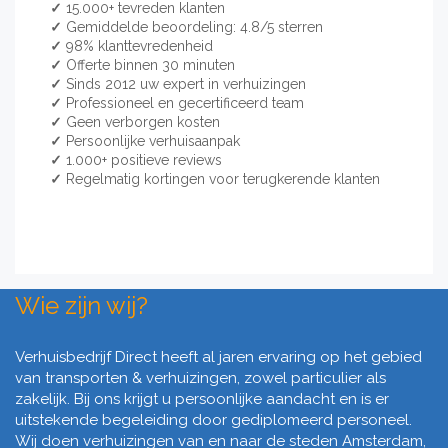
✓
15.000+ tevreden klanten
✓
Gemiddelde beoordeling: 4.8/5 sterren
✓
98% klanttevredenheid
✓
Offerte binnen 30 minuten
✓
Sinds 2012 uw expert in verhuizingen
✓
Professioneel en gecertificeerd team
✓
Geen verborgen kosten
✓
Persoonlijke verhuisaanpak
✓
1.000+ positieve reviews
✓
Regelmatig kortingen voor terugkerende klanten
Wie zijn wij?
Verhuisbedrijf Direct heeft al jaren ervaring op het gebied
van transporten & verhuizingen, zowel particulier als
zakelijk. Bij ons krijgt u persoonlijke aandacht en is er
uitstekende begeleiding door gediplomeerd personeel.
Wij doen verhuizingen van en naar de steden Amsterdam,