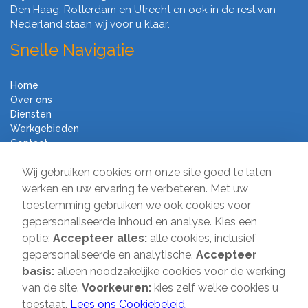
Den Haag, Rotterdam en Utrecht en ook in de rest van
Nederland staan wij voor u klaar.
Snelle Navigatie
Home
Over ons
Diensten
Werkgebieden
Contact
Algemene voorwaarden
Wij gebruiken cookies om onze site goed te laten
Verhuisbedrijf Direct
werken en uw ervaring te verbeteren. Met uw
toestemming gebruiken we ook cookies voor
Sir Winston Churchilllaan 231
gepersonaliseerde inhoud en analyse. Kies een
2282 JR Rijswijk
optie:
Accepteer alles:
alle cookies, inclusief
gepersonaliseerde en analytische.
Accepteer
T:
085-2013 070
basis:
alleen noodzakelijke cookies voor de werking
E:
info@verhuisbedrijfdirect.nl
van de site.
Voorkeuren:
kies zelf welke cookies u
toestaat.
Lees ons Cookiebeleid.