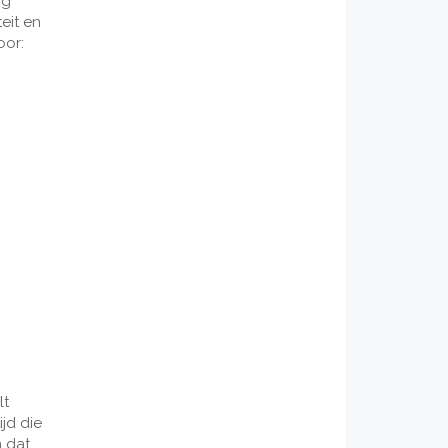
og
eit en
oor:
lt
ijd die
n dat