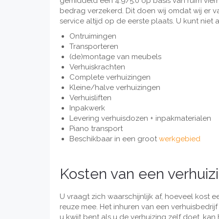
gemiddeld een 4.9/5.0 op basis van ruim vie
bedrag verzekerd. Dit doen wij omdat wij er va
service altijd op de eerste plaats. U kunt niet
Ontruimingen
Transporteren
(de)montage van meubels
Verhuiskrachten
Complete verhuizingen
Kleine/halve verhuizingen
Verhuisliften
Inpakwerk
Levering verhuisdozen + inpakmaterialen
Piano transport
Beschikbaar in een groot
werkgebied
Kosten van een verhuiz
U vraagt zich waarschijnlijk af, hoeveel kost ee
reuze mee. Het inhuren van een verhuisbedrijf i
u kwijt bent als u de verhuizing zelf doet, kan