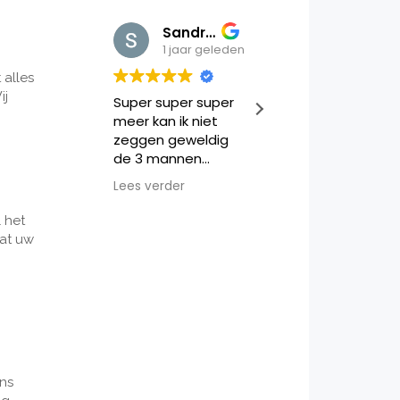
Sandra Wouters
Lennart Braber
1 jaar geleden
1 jaar ge
 alles
ij
Super super super
Vandaag topd
meer kan ik niet
gehad met Rem
zeggen geweldig
Moerad en Ali!
de 3 mannen
Alles keurig
Mohammedkassit
verhuisd en was
Lees verder
Lees verder
a Fayssal Mansour
nog gezellig ook
zal hun iedereen
Kan het iedere
 het
aanraden thanks
aanraden! ✅️??
dat uw
ons