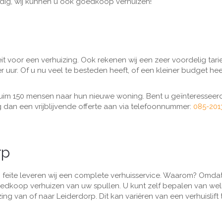
nodig, wij kunnen u ook goedkoop verhuizen!
teit voor een verhuizing. Ook rekenen wij een zeer voordelig tarie
r uur. Of u nu veel te besteden heeft, of een kleiner budget heef
ruim 150 mensen naar hun nieuwe woning. Bent u geïnteresseerd
dan een vrijblijvende offerte aan via telefoonnummer:
085-201
rp
. In feite leveren wij een complete verhuisservice. Waarom? Omda
oedkoop verhuizen van uw spullen. U kunt zelf bepalen van we
ng van of naar Leiderdorp. Dit kan variëren van een verhuislift 