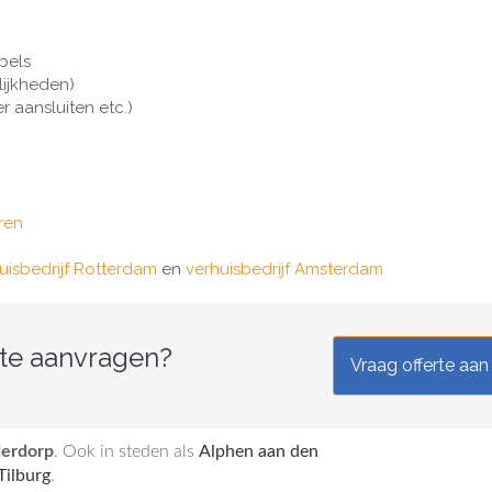
bels
ijkheden)
 aansluiten etc.)
ren
uisbedrijf Rotterdam
en
verhuisbedrijf Amsterdam
rte aanvragen?
Vraag offerte aan
derdorp
. Ook in steden als
Alphen aan den
Tilburg
.