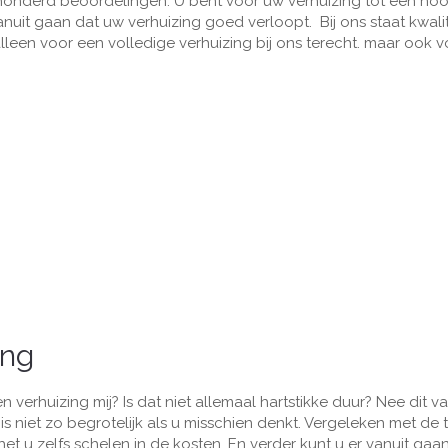
rhonderd beoordelingen. U bent voor uw verhuizing tot een ho
nuit gaan dat uw verhuizing goed verloopt. Bij ons staat kwalit
 alleen voor een volledige verhuizing bij ons terecht. maar ook v
ing
n verhuizing mij? Is dat niet allemaal hartstikke duur? Nee dit va
s niet zo begrotelijk als u misschien denkt. Vergeleken met de t
 het u zelfs schelen in de kosten. En verder kunt u er vanuit gaa