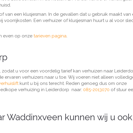
huisd.
 of van een klusjesman. In de gevallen dat u gebruik maakt van
 voorrijkosten. Een verhuizer of klusjesman huurt u al voor sle
dan even op onze
tarieven pagina
.
rp
, zodat u voor een voordelig tarief kan verhuizen naar Leiderd
e ervaren verhuizers naar u toe. Wij voeren niet alleen volledig
verhuislift
kunt u bij ons terecht. Reden genoeg dus om onze
goedkope verhuizing in Leiderdorp naar:
085-2013070
of stuur e
ar Waddinxveen kunnen wij u ook