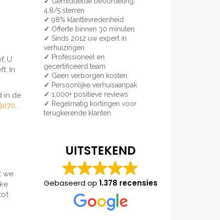
✓
Gemiddelde beoordeling:
4.8/5 sterren
✓
98% klanttevredenheid
✓
Offerte binnen 30 minuten
✓
Sinds 2012 uw expert in
verhuizingen
✓
Professioneel en
f. U
gecertificeerd team
t. In
✓
Geen verborgen kosten
✓
Persoonlijke verhuisaanpak
✓
1.000+ positieve reviews
 in de
✓
Regelmatig kortingen voor
3070
.
terugkerende klanten
UITSTEKEND
t we
Gebaseerd op
1.378 recensies
lke
tot