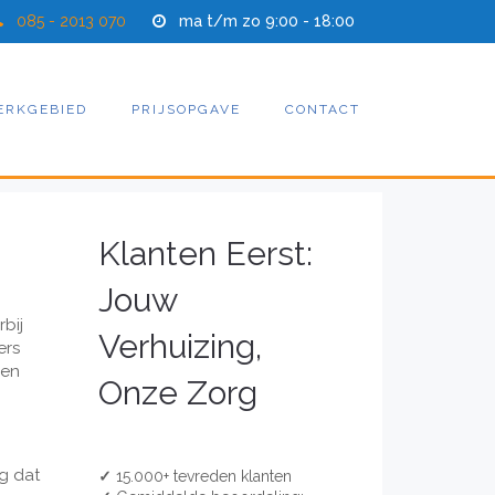
085 - 2013 070
ma t/m zo 9:00 - 18:00
ERKGEBIED
PRIJSOPGAVE
CONTACT
Klanten Eerst:
Jouw
bij
Verhuizing,
ers
 en
Onze Zorg
g dat
✓
15.000+ tevreden klanten