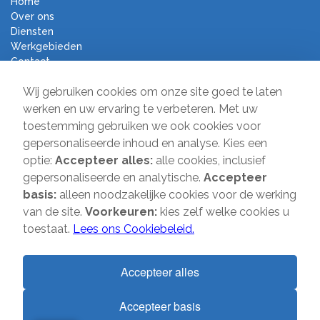
Home
Over ons
Diensten
Werkgebieden
Contact
Algemene voorwaarden
Wij gebruiken cookies om onze site goed te laten
Verhuisbedrijf Direct
werken en uw ervaring te verbeteren. Met uw
toestemming gebruiken we ook cookies voor
Sir Winston Churchilllaan 231A
gepersonaliseerde inhoud en analyse. Kies een
2282 JS Rijswijk
optie:
Accepteer alles:
alle cookies, inclusief
gepersonaliseerde en analytische.
Accepteer
T:
085-2013 070
basis:
alleen noodzakelijke cookies voor de werking
E:
info@verhuisbedrijfdirect.nl
van de site.
Voorkeuren:
kies zelf welke cookies u
toestaat.
Lees ons Cookiebeleid.
Copyright © 2026 | Verhuisbedrijf Direct | Alle rechten voorbehouden.
Accepteer alles
Website door
SMOOP
Accepteer basis
1