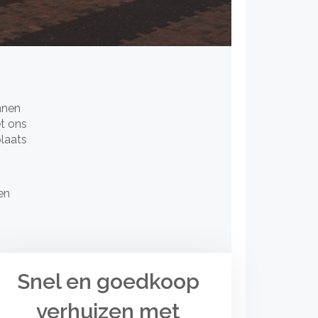
unnen
et ons
plaats
en
Snel en goedkoop
verhuizen met