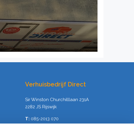
Verhuisbedrijf Direct
Sir Winston Churchilllaan 231A
2282 JS Rijswijk
T:
085-2013 070
E:
info@verhuisbedrijfdirect.nl