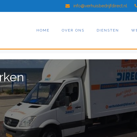
info@verhuisbedrijfdirect.nl
HOME
OVER ONS
DIENSTEN
W
arken