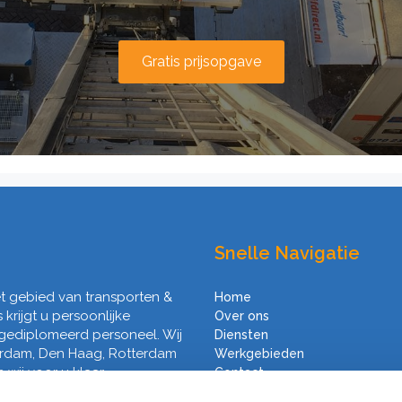
Gratis prijsopgave
Snelle Navigatie
het gebied van transporten &
Home
s krijgt u persoonlijke
Over ons
 gediplomeerd personeel. Wij
Diensten
erdam, Den Haag, Rotterdam
Werkgebieden
wij voor u klaar.
Contact
Algemene voorwaarden