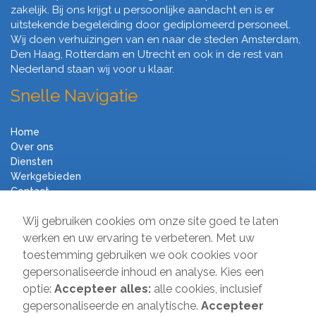
zakelijk. Bij ons krijgt u persoonlijke aandacht en is er
uitstekende begeleiding door gediplomeerd personeel.
Wij doen verhuizingen van en naar de steden Amsterdam,
Den Haag, Rotterdam en Utrecht en ook in de rest van
Nederland staan wij voor u klaar.
Snelle Navigatie
Home
Over ons
Diensten
Werkgebieden
Contact
Algemene voorwaarden
Wij gebruiken cookies om onze site goed te laten
Verhuisbedrijf Direct
werken en uw ervaring te verbeteren. Met uw
toestemming gebruiken we ook cookies voor
Sir Winston Churchilllaan 231A
gepersonaliseerde inhoud en analyse. Kies een
2282 JS Rijswijk
optie:
Accepteer alles:
alle cookies, inclusief
gepersonaliseerde en analytische.
Accepteer
T:
085-2013 070