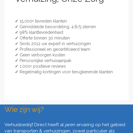
✓
15.000+ tevreden klanten
✓
Gemiddelde beoordeling: 4.8/5 sterren
✓
98% klanttevredenheid
✓
Offerte binnen 30 minuten
✓
Sinds 2012 uw expert in verhuizingen
✓
Professioneel en gecertificeerd team
✓
Geen verborgen kosten
✓
Persoonlijke verhuisaanpak
✓
1.000+ positieve reviews
✓
Regelmatig kortingen voor terugkerende klanten
Wie zijn wij?
Verhuisbedrijf Direct heeft al jaren ervaring op het gebied
van transporten & verhuizingen, zowel particulier als