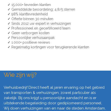
✓
15.000+ tevreden klanten
✓
Gemiddelde beoordeling: 4.8/5 sterren
✓
98% klanttevredenheid
✓
Offerte binnen 30 minuten
✓
Sinds 2012 uw expert in verhuizingen
✓
Professioneel en gecertificeerd team
✓
Geen verborgen kosten
✓
Persoonlijke verhuisaanpak
✓
1.000+ positieve reviews
✓
Regelmatig kortingen voor terugkerende klanten
Wie zijn wij?
Verhuisbedrijf Direct heeft al jaren ervaring op het gebied
van transporten & verhuizingen, zowel particulier als
zakelijk. Bij ons krijgt u persoonlijke aandacht en is er
uitstekende begeleiding door gediplomeerd personeel.
Wij doen verhuizingen van en naar de steden Amsterdam,