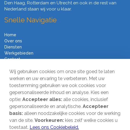
Den Haag, Rotterdam en Utrecht en ook in de rest van
Nederland staan wij voor u klaar.
Snelle Navigatie
Home
Over ons
Diensten
Werkgebieden
Contact
Algemene voorwaarden
Wij gebruiken cookies om onze site goed te laten
Verhuisbedrijf Direct
werken en uw ervaring te verbeteren. Met uw
toestemming gebruiken we ook cookies voor
Sir Winston Churchilllaan 231
gepersonaliseerde inhoud en analyse. Kies een
2282 JR Rijswijk
optie:
Accepteer alles:
alle cookies, inclusief
gepersonaliseerde en analytische.
Accepteer
T:
085-2013 070
basis:
alleen noodzakelijke cookies voor de werking
E:
info@verhuisbedrijfdirect.nl
van de site.
Voorkeuren:
kies zelf welke cookies u
toestaat.
Lees ons Cookiebeleid.