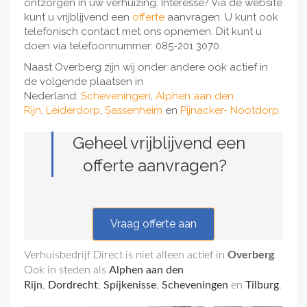
ontzorgen in uw verhuizing. Interesse? Via de website
kunt u vrijblijvend een
offerte
aanvragen. U kunt ook
telefonisch contact met ons opnemen. Dit kunt u
doen via telefoonnummer: 085-201 3070.
Naast Overberg zijn wij onder andere ook actief in
de volgende plaatsen in
Nederland:
Scheveningen
,
Alphen aan den
Rijn
,
Leiderdorp
,
Sassenheim
en
Pijnacker- Nootdorp.
Geheel vrijblijvend een
offerte aanvragen?
Vraag offerte aan
Verhuisbedrijf Direct is niet alleen actief in
Overberg
.
Ook in steden als
Alphen aan den
Rijn
,
Dordrecht
,
Spijkenisse
,
Scheveningen
en
Tilburg
.