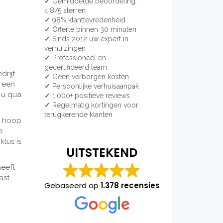
✓
Gemiddelde beoordeling:
4.8/5 sterren
✓
98% klanttevredenheid
✓
Offerte binnen 30 minuten
✓
Sinds 2012 uw expert in
verhuizingen
✓
Professioneel en
gecertificeerd team
rijf.
✓
Geen verborgen kosten
k een
✓
Persoonlijke verhuisaanpak
 u qua
✓
1.000+ positieve reviews
✓
Regelmatig kortingen voor
terugkerende klanten
n hoop
e
klus is
UITSTEKEND
heeft
ast
Gebaseerd op
1.378 recensies