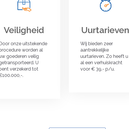
Veiligheid
Uurtarieve
Door onze uitstekende
Wij bieden zeer
procedure worden al
aantrekkelijke
uw goederen veilig
uurtarieven. Zo heeft u
getransporteerd. U
al een verhuiskracht
bent verzekerd tot
voor € 39,- p/u.
€100.000,-.