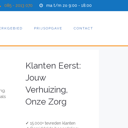
085 - 2013 070
ma t/m zo 9:00 - 18:00
ERKGEBIED
PRIJSOPGAVE
CONTACT
Klanten Eerst:
Jouw
Verhuizing,
ng.
als
Onze Zorg
✓
15.000+ tevreden klanten