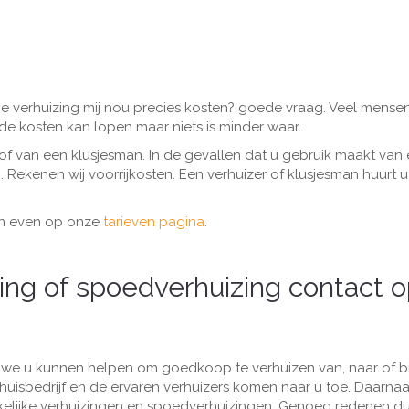
 die verhuizing mij nou precies kosten? goede vraag. Veel mense
 de kosten kan lopen maar niets is minder waar.
 of van een klusjesman. In de gevallen dat u gebruik maakt van
). Rekenen wij voorrijkosten. Een verhuizer of klusjesman huurt u
dan even op onze
tarieven pagina
.
ng of spoedverhuizing contact 
at we u kunnen helpen om goedkoop te verhuizen van, naar of 
isbedrijf en de ervaren verhuizers komen naar u toe. Daarnaa
akelijke verhuizingen en spoedverhuizingen. Genoeg redenen d