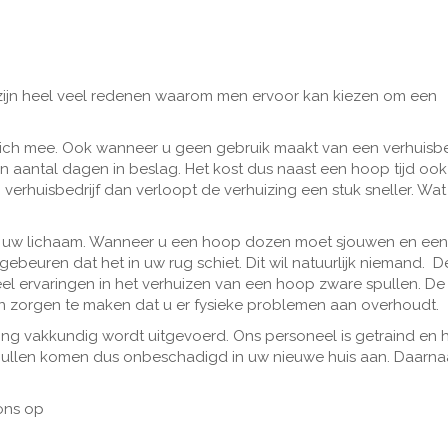
 zijn heel veel redenen waarom men ervoor kan kiezen om een
ich mee. Ook wanneer u geen gebruik maakt van een verhuisbed
n aantal dagen in beslag. Het kost dus naast een hoop tijd oo
erhuisbedrijf dan verloopt de verhuizing een stuk sneller. Wat
oor uw lichaam. Wanneer u een hoop dozen moet sjouwen en ee
beuren dat het in uw rug schiet. Dit wil natuurlijk niemand. D
eel ervaringen in het verhuizen van een hoop zware spullen. De 
en zorgen te maken dat u er fysieke problemen aan overhoudt.
ing vakkundig wordt uitgevoerd. Ons personeel is getraind en 
pullen komen dus onbeschadigd in uw nieuwe huis aan. Daarna
ons op