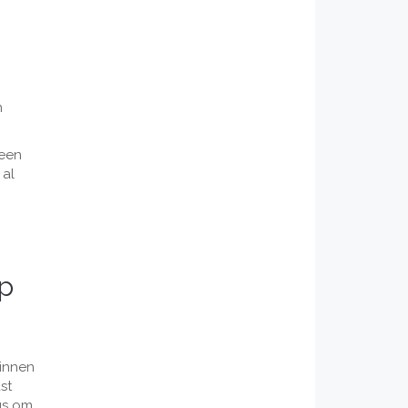
n
 een
 al
op
binnen
st
us om