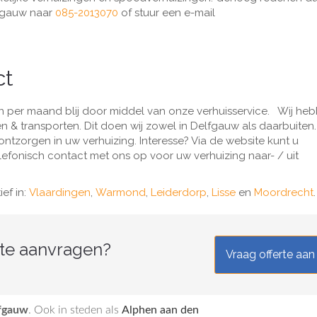
lfgauw naar
085-2013070
of stuur een e-mail
ct
 per maand blij door middel van onze verhuisservice. Wij heb
n & transporten. Dit doen wij zowel in Delfgauw als daarbuiten
ntzorgen in uw verhuizing. Interesse? Via de website kunt u
efonisch contact met ons op voor uw verhuizing naar- / uit
ef in:
Vlaardingen
,
Warmond
,
Leiderdorp
,
Lisse
en
Moordrecht
.
rte aanvragen?
Vraag offerte aan
fgauw
. Ook in steden als
Alphen aan den