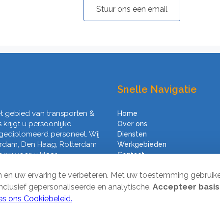
Stuur ons een email
Snelle Navigatie
het gebied van transporten &
Home
s krijgt u persoonlijke
Over ons
 gediplomeerd personeel. Wij
Diensten
erdam, Den Haag, Rotterdam
Werkgebieden
wij voor u klaar.
Contact
Algemene voorwaarden
en en uw ervaring te verbeteren. Met uw toestemming gebruik
inclusief gepersonaliseerde en analytische.
Accepteer basis
es ons Cookiebeleid.