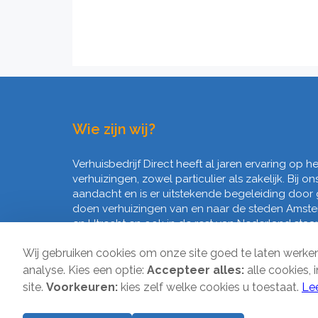
Wie zijn wij?
Verhuisbedrijf Direct heeft al jaren ervaring op 
verhuizingen, zowel particulier als zakelijk. Bij on
aandacht en is er uitstekende begeleiding door
doen verhuizingen van en naar de steden Amst
en Utrecht en ook in de rest van Nederland staan 
Wij gebruiken cookies om onze site goed te laten werk
analyse. Kies een optie:
Accepteer alles:
alle cookies, 
site.
Voorkeuren:
kies zelf welke cookies u toestaat.
Le