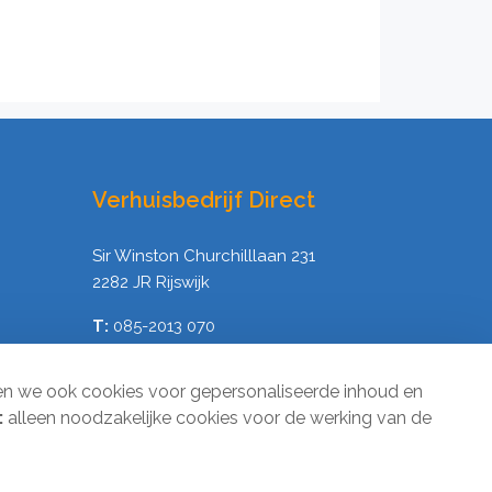
Verhuisbedrijf Direct
Sir Winston Churchilllaan 231
2282 JR Rijswijk
T:
085-2013 070
E:
info@verhuisbedrijfdirect.nl
en we ook cookies voor gepersonaliseerde inhoud en
:
alleen noodzakelijke cookies voor de werking van de
1