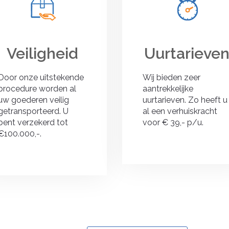
Veiligheid
Uurtarieve
Door onze uitstekende
Wij bieden zeer
procedure worden al
aantrekkelijke
uw goederen veilig
uurtarieven. Zo heeft u
getransporteerd. U
al een verhuiskracht
bent verzekerd tot
voor € 39,- p/u.
€100.000,-.