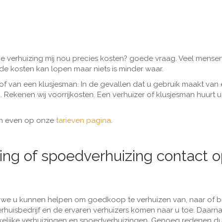
 die verhuizing mij nou precies kosten? goede vraag. Veel mense
 de kosten kan lopen maar niets is minder waar.
 of van een klusjesman. In de gevallen dat u gebruik maakt van
). Rekenen wij voorrijkosten. Een verhuizer of klusjesman huurt u
dan even op onze
tarieven pagina
.
ng of spoedverhuizing contact 
at we u kunnen helpen om goedkoop te verhuizen van, naar of 
uisbedrijf en de ervaren verhuizers komen naar u toe. Daarna
akelijke verhuizingen en spoedverhuizingen. Genoeg redenen d