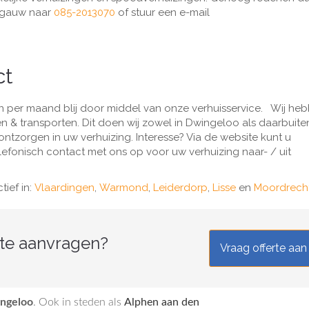
lfgauw naar
085-2013070
of stuur een e-mail
ct
 per maand blij door middel van onze verhuisservice. Wij heb
n & transporten. Dit doen wij zowel in Dwingeloo als daarbuite
ntzorgen in uw verhuizing. Interesse? Via de website kunt u
efonisch contact met ons op voor uw verhuizing naar- / uit
ief in:
Vlaardingen
,
Warmond
,
Leiderdorp
,
Lisse
en
Moordrech
rte aanvragen?
Vraag offerte aan
ngeloo
. Ook in steden als
Alphen aan den