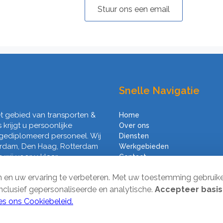
Stuur ons een email
Snelle Navigatie
het gebied van transporten &
Home
s krijgt u persoonlijke
Over ons
 gediplomeerd personeel. Wij
Diensten
erdam, Den Haag, Rotterdam
Werkgebieden
wij voor u klaar.
Contact
Algemene voorwaarden
en en uw ervaring te verbeteren. Met uw toestemming gebruik
inclusief gepersonaliseerde en analytische.
Accepteer basis
es ons Cookiebeleid.