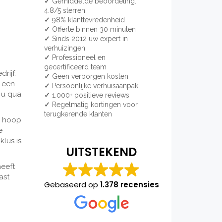
✓
Gemiddelde beoordeling:
4.8/5 sterren
✓
98% klanttevredenheid
✓
Offerte binnen 30 minuten
✓
Sinds 2012 uw expert in
verhuizingen
✓
Professioneel en
gecertificeerd team
rijf.
✓
Geen verborgen kosten
k een
✓
Persoonlijke verhuisaanpak
 u qua
✓
1.000+ positieve reviews
✓
Regelmatig kortingen voor
terugkerende klanten
n hoop
e
klus is
UITSTEKEND
heeft
ast
Gebaseerd op
1.378 recensies