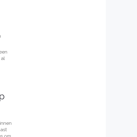
n
 een
 al
op
binnen
ast
us om