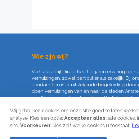
Wie zijn wij?
Verhuisbedrijf Direct heeft al jaren ervaring op 
verhuizingen, zowel particulier als zakelijk. Bij on
aandacht en is er uitstekende begeleiding door
doen verhuizingen van en naar de steden Amst
en Utrecht en ook in de rest van Nederland staan 
Wij gebruiken cookies om onze site goed te laten werk
analyse. Kies een optie:
Accepteer alles:
alle cookies, 
site.
Voorkeuren:
kies zelf welke cookies u toestaat.
Le