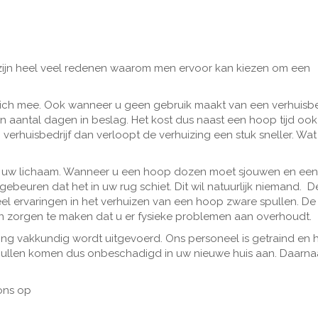
 zijn heel veel redenen waarom men ervoor kan kiezen om een
ich mee. Ook wanneer u geen gebruik maakt van een verhuisbed
n aantal dagen in beslag. Het kost dus naast een hoop tijd oo
erhuisbedrijf dan verloopt de verhuizing een stuk sneller. Wat
oor uw lichaam. Wanneer u een hoop dozen moet sjouwen en ee
beuren dat het in uw rug schiet. Dit wil natuurlijk niemand. D
eel ervaringen in het verhuizen van een hoop zware spullen. De 
en zorgen te maken dat u er fysieke problemen aan overhoudt.
ing vakkundig wordt uitgevoerd. Ons personeel is getraind en 
pullen komen dus onbeschadigd in uw nieuwe huis aan. Daarna
ons op