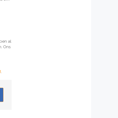
ben al
n. Ons
t
.